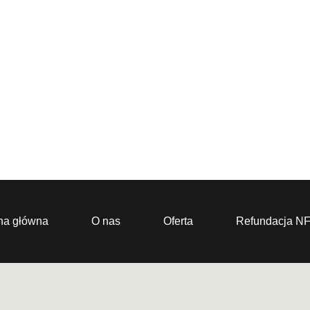
na główna
O nas
Oferta
Refundacja N