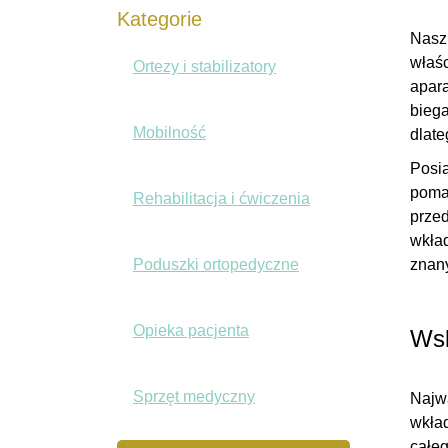
Kategorie
Nasz 
właś
Ortezy i stabilizatory
apara
biega
Mobilność
dlate
Posia
pomag
Rehabilitacja i ćwiczenia
przed
wkład
Poduszki ortopedyczne
znan
Opieka pacjenta
Wsk
Sprzęt medyczny
Najw
wkład
całeg