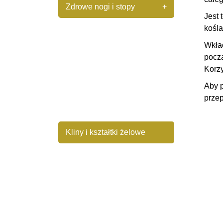
Zdrowe nogi i stopy
+
Jest 
kośla
Wkładki ortopedyczne
Wkła
począ
Podpiętki podwyższające
Korzy
Aby p
przep
Skarpety bezuciskowe
Kliny i kształtki żelowe
Aparaty korekcyjne
Produkty kompresyjne