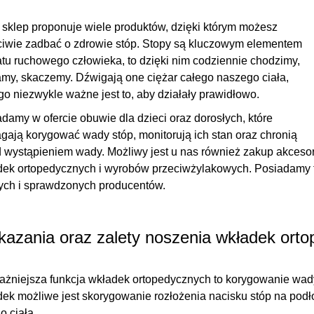
sklep proponuje wiele produktów, dzięki którym możesz
ciwie zadbać o
zdrowie stóp
. Stopy są kluczowym elementem
tu ruchowego człowieka, to dzięki nim codziennie chodzimy,
my, skaczemy. Dźwigają one ciężar całego naszego ciała,
go niezwykle ważne jest to, aby działały prawidłowo.
damy w ofercie obuwie dla dzieci oraz dorosłych, które
ają korygować wady stóp, monitorują ich stan oraz chronią
 wystąpieniem wady. Możliwy jest u nas również zakup
akcesor
ek ortopedycznych i wyrobów przeciwżylakowych. Posiadamy ty
ych i sprawdzonych producentów.
azania oraz zalety noszenia wkładek ort
ażniejsza funkcja
wkładek ortopedycznych
to
korygowanie wad
ek możliwe jest skorygowanie rozłożenia nacisku stóp na podł
o ciała.