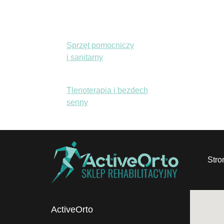
Obuwie
Sprzęt pomocniczy
i sanitarny
Tlenoterapia i bezdech
senny
Stro
ActiveOrto