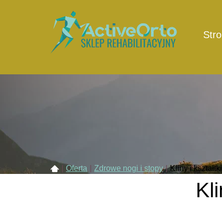
Str
|
Oferta
|
Zdrowe nogi i stopy
|
Kliny i kształt
Kli