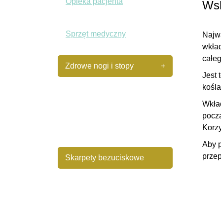
Opieka pacjenta
Wsk
Sprzęt medyczny
Najw
wkład
całeg
Zdrowe nogi i stopy
+
Jest 
kośla
Wkładki ortopedyczne
Wkła
począ
Podpiętki podwyższające
Korzy
Aby p
przep
Skarpety bezuciskowe
Kliny i kształtki żelowe