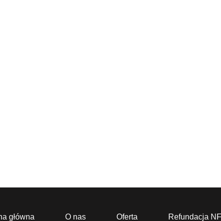
na główna
O nas
Oferta
Refundacja N