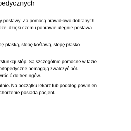
opedycznych
y postawy
. Za pomocą prawidłowo dobranych
oże, dzięki czemu poprawie ulegnie postawa
pę płaską
, stopę koślawą, stopę płasko-
sfunkcji stóp
. Są szczególnie pomocne w fazie
ortopedyczne pomagają zwalczyć ból.
wrócić do treningów.
lnie. Na początku lekarz lub podolog powinien
chorzenie posiada pacjent.