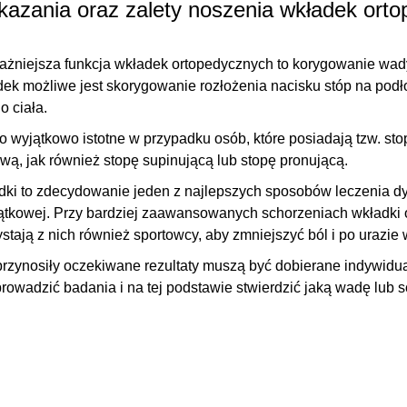
azania oraz zalety noszenia wkładek ort
ażniejsza funkcja
wkładek ortopedycznych
to
korygowanie wad
ek możliwe jest skorygowanie rozłożenia nacisku stóp na podł
o ciała.
to wyjątkowo istotne w przypadku osób, które posiadają tzw.
sto
wą, jak również stopę supinującą lub stopę pronującą.
dki to zdecydowanie jeden z najlepszych sposobów
leczenia dy
tkowej. Przy bardziej zaawansowanych schorzeniach wkładki 
stają z nich również sportowcy, aby zmniejszyć ból i po urazie 
rzynosiły oczekiwane rezultaty muszą być dobierane indywidua
rowadzić badania i na tej podstawie stwierdzić jaką wadę lub s