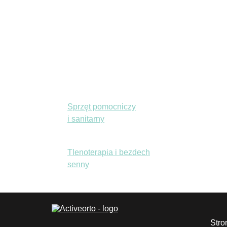
Aparaty korekcyjne
Produkty kompresyjne
Obuwie
Sprzęt pomocniczy
i sanitarny
Tlenoterapia i bezdech
senny
Stro