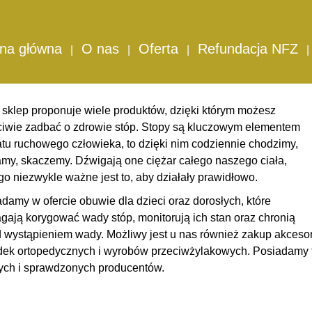
arpety bezuciskowe
arpety bezuciskowe
ona główna
O nas
Oferta
Refundacja NFZ
sklep proponuje wiele produktów, dzięki którym możesz
ciwie zadbać o
zdrowie stóp
. Stopy są kluczowym elementem
tu ruchowego człowieka, to dzięki nim codziennie chodzimy,
my, skaczemy. Dźwigają one ciężar całego naszego ciała,
go niezwykle ważne jest to, aby działały prawidłowo.
damy w ofercie obuwie dla dzieci oraz dorosłych, które
ają korygować wady stóp, monitorują ich stan oraz chronią
 wystąpieniem wady. Możliwy jest u nas również zakup
akcesor
ek ortopedycznych i wyrobów przeciwżylakowych. Posiadamy ty
ych i sprawdzonych producentów.