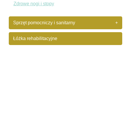
Zdrowe nogi i stopy
Sprzęt pomocniczy i sanitarny
+
Łóżka rehabilitacyjne
Materace przeciwodleżynowe
Taborety prysznicowe
Nasadki podwyższające WC
Ławeczki nawannowe