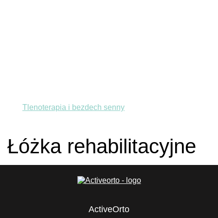
Ciśnieniomierze
Okłady ciepło-zimno
Inne
Tlenoterapia i bezdech senny
Łóżka rehabilitacyjne
ActiveOrto