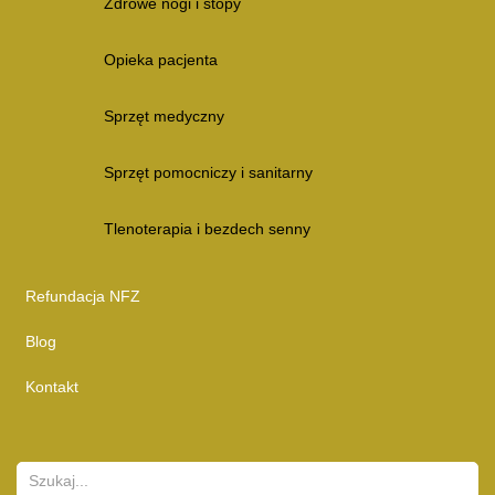
Zdrowe nogi i stopy
Opieka pacjenta
Sprzęt medyczny
Sprzęt pomocniczy i sanitarny
Tlenoterapia i bezdech senny
Refundacja NFZ
Blog
Kontakt