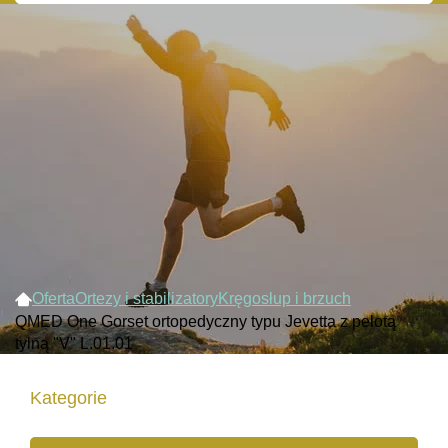
Oferta
Ortezy i stabilizatory
Kręgosłup i brzuch
QMED One Gorset ortopedyczny typu Jevetta z pelotą
tylną "V" L.01.01
Kategorie