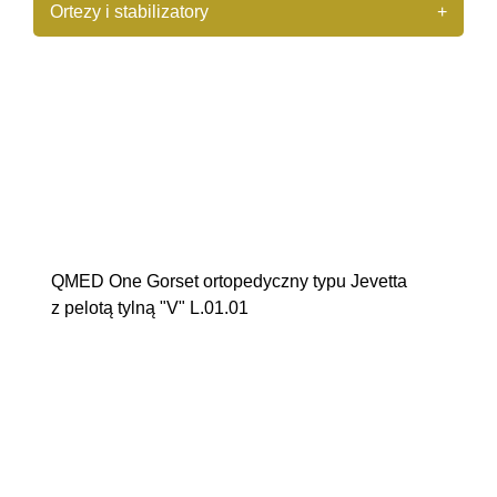
Ortezy i stabilizatory
+
+
Stopa i staw skokowy
+
Kolano i staw biodrowy
+
Kręgosłup i brzuch
QMED One Gorset ortopedyczny typu Jevetta
z pelotą tylną "V" L.01.01
Orthoservice Flex-B L.03.03
ONE podpórka pod potylicę i żuchwę (L.01.02)
Reh4Mat AM-WSP-01 L.03.02