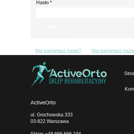
Hasło
*
Zaloguj
Nie pamiętasz hasła?
Nie pamiętasz naz
Stro
Kont
ActiveOrto
ul. Grochowska 333
03-822 Warszawa
Sklep:
+48 666 666 194