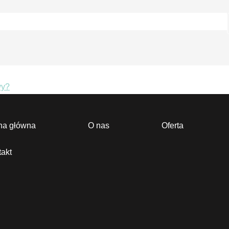
wy?
na główna
O nas
Oferta
akt