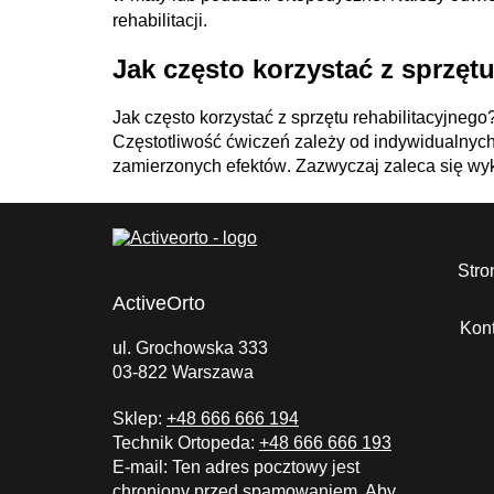
rehabilitacji.
Jak często korzystać z sprzęt
Jak często korzystać z
sprzętu rehabilitacyjnego
Częstotliwość ćwiczeń zależy od indywidualnych
zamierzonych efektów
. Zazwyczaj zaleca się wy
Stro
ActiveOrto
Kont
ul. Grochowska 333
03-822 Warszawa
Sklep:
+48 666 666 194
Technik Ortopeda:
+48 666 666 193
E-mail:
Ten adres pocztowy jest
chroniony przed spamowaniem. Aby