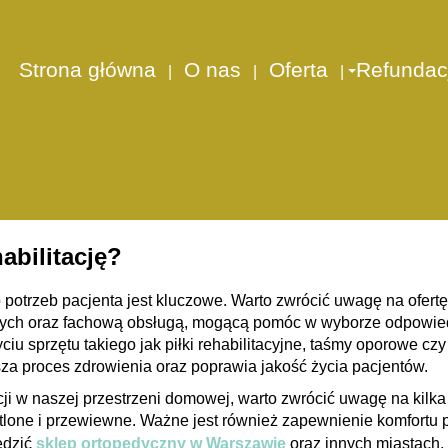
ogą się przydać do rehabilitacji w domu?
sprzęty mogą się przy
Strona główna
O nas
Oferta
Refundac
domu?
 znaczeniu, oferując pacjentom wygodę i elastyczność w proc
wiając wykonywanie ćwiczeń oraz zabiegów w komfortowych war
zasu oraz lepsze dopasowanie do indywidualnych potrzeb, a ta
abilitację?
 potrzeb pacjenta
jest kluczowe. Warto zwrócić uwagę na ofert
jnych oraz fachową obsługą, mogącą pomóc w wyborze odpowied
ciu sprzętu takiego jak piłki rehabilitacyjne, taśmy oporowe c
a proces zdrowienia oraz poprawia jakość życia pacjentów.
cji w naszej przestrzeni domowej, warto zwrócić uwagę na kilk
etlone i przewiewne. Ważne jest również zapewnienie komfortu
edzić
sklep ortopedyczny w Warszawie
oraz innych miastach,