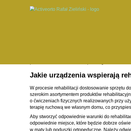
|
Blog
|
Jakiego rodzaju sprzęty m
Jakiego rodzaju 
rehabilitacji w 
Rehabilitacja w warunkach domowych zyskuje na
znacznie poprawić efektywność terapii, umożli
właściwego wyposażenia obejmują oszczędność c
po zakończeniu leczenia szpitalnego.
Jakie urządzenia wspierają reh
W procesie rehabilitacji
dostosowanie sprzętu do
szerokim asortymentem produktów rehabilitacy
o ćwiczeniach fizycznych realizowanych przy uży
terapię ruchową we własnym domu, co przyspiesz
Aby stworzyć odpowiednie warunki do rehabilita
odpowiednie miejsce
, które będzie dobrze oświ
w maty lub poduszki ortopedyczne. Należy odwi