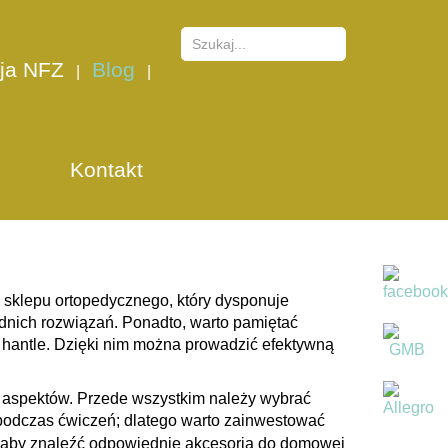
dać do
ja NFZ
Blog
esie zdrowienia. Odpowiedni sprzęt może
Kontakt
unkach. Korzyści płynące z posiadania
kże możliwość kontynuacji rehabilitacji
ę sklepu ortopedycznego, który dysponuje
nich rozwiązań. Ponadto, warto pamiętać
zy hantle. Dzięki nim można prowadzić efektywną
a aspektów. Przede wszystkim należy wybrać
 podczas ćwiczeń; dlatego warto zainwestować
 aby znaleźć odpowiednie akcesoria do domowej