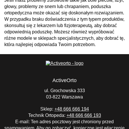
Jeśli masz problemy zdrowotne takie jak
bóle pleców, szyi,
głowy, problemy ze snem lub chrapaniem
, poduszka
ortopedyczna może okazać się doskonałym rozwiązaniem.
W przypadku braku doświadczenia z tym typem produktów,
skonsultuj się z lekarzem lub fizjoterapeutą, aby dobrać
odpowiednią poduszkę. Możesz również wypróbować
różne modele w sklepach specjalistycznych, aby dobrać tę,
która najlepiej odpowiada Twoim potrzebom.
ActiveOrto
ul. Grochowska 333
03-822 Warszawa
Sklep:
+48 666 666 194
Technik Ortopeda:
+48 666 666 193
E-mail:
Ten adres pocztowy jest chroniony przed
spamowaniem. Aby go zobaczyć, konieczne jest włączenie