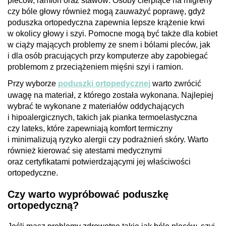
pleców, ramion oraz stawów
. Osoby cierpiące na migreny
czy bóle głowy również mogą zauważyć poprawę, gdyż
poduszka ortopedyczna zapewnia
lepsze krążenie krwi
w okolicy głowy i szyi. Pomocne mogą być także dla kobiet
w ciąży mających problemy ze snem i bólami pleców, jak
i dla osób pracujących przy komputerze aby zapobiegać
problemom z przeciążeniem mięśni szyi i ramion.
Przy wyborze
poduszki ortopedycznej
warto zwrócić
uwagę na materiał, z którego została wykonana. Najlepiej
wybrać te wykonane z
materiałów oddychających
i hipoalergicznych
, takich jak pianka termoelastyczna
czy lateks, które zapewniają komfort termiczny
i minimalizują ryzyko alergii czy podrażnień skóry. Warto
również kierować się
atestami medycznymi
oraz certyfikatami
potwierdzającymi jej właściwości
ortopedyczne.
Czy warto wypróbować poduszkę
ortopedyczną?