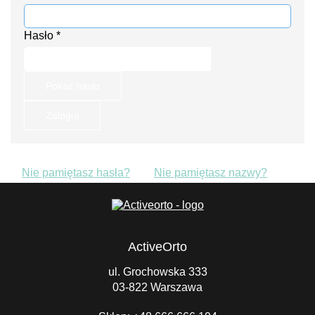
Hasło
*
Pokaż hasło
Zaloguj
Nie pamiętasz hasła?
Nie pamiętasz nazwy?
ActiveOrto
ul. Grochowska 333
03-822 Warszawa